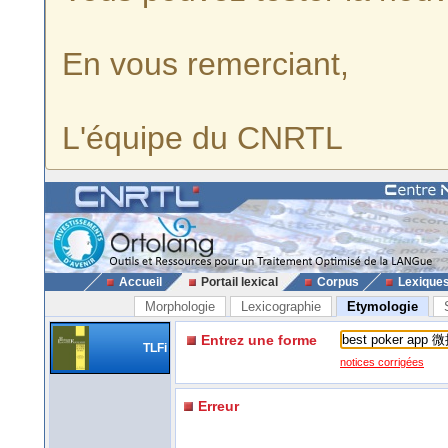
En vous remerciant,
L'équipe du CNRTL
Accueil
Portail lexical
Corpus
Lexique
Morphologie
Lexicographie
Etymologie
Entrez une forme
TLFi
notices corrigées
Erreur