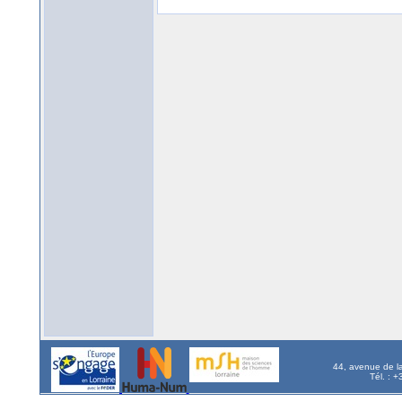
44, avenue de l
Tél. : 