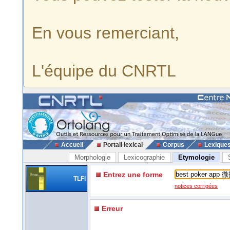
En vous remerciant,
L'équipe du CNRTL
Accueil
Portail lexical
Corpus
Lexique
Morphologie
Lexicographie
Etymologie
Entrez une forme
TLFi
notices corrigées
Erreur