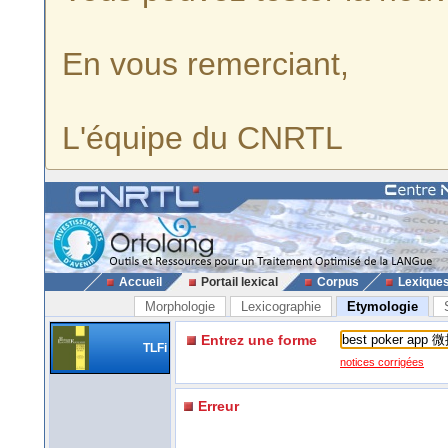
En vous remerciant,
L'équipe du CNRTL
Accueil
Portail lexical
Corpus
Lexique
Morphologie
Lexicographie
Etymologie
Entrez une forme
TLFi
notices corrigées
Erreur