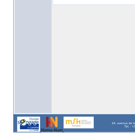
44, avenue de l
Tél. : 