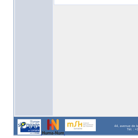
44, avenue de l
Tél. : 