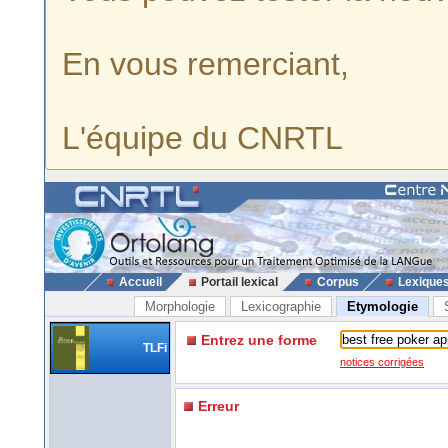
En vous remerciant,
L'équipe du CNRTL
Accueil
Portail lexical
Corpus
Lexique
Morphologie
Lexicographie
Etymologie
Entrez une forme
TLFi
notices corrigées
Erreur