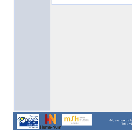
44, avenue de l
Tél. : 