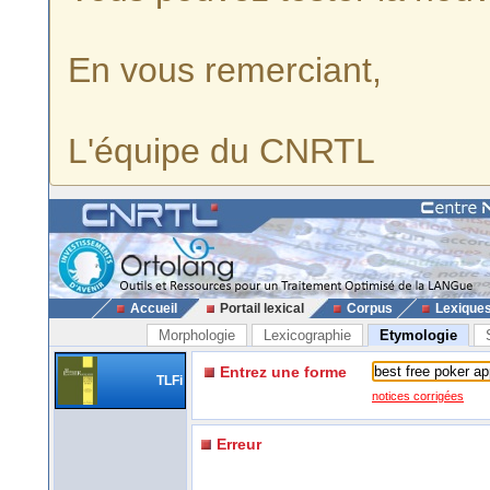
En vous remerciant,
L'équipe du CNRTL
Accueil
Portail lexical
Corpus
Lexique
Morphologie
Lexicographie
Etymologie
Entrez une forme
TLFi
notices corrigées
Erreur