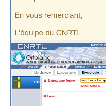
En vous remerciant,
L'équipe du CNRTL
Accueil
Portail lexical
Corpus
Lexique
Morphologie
Lexicographie
Etymologie
Entrez une forme
TLFi
notices corrigées
Erreur