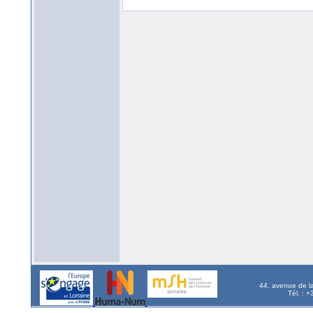
44, avenue de l
Tél. : 