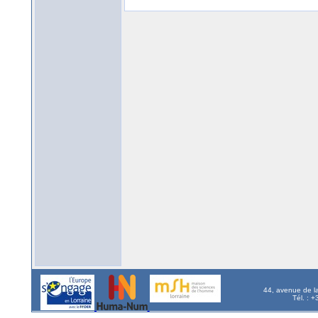
44, avenue de l
Tél. : 