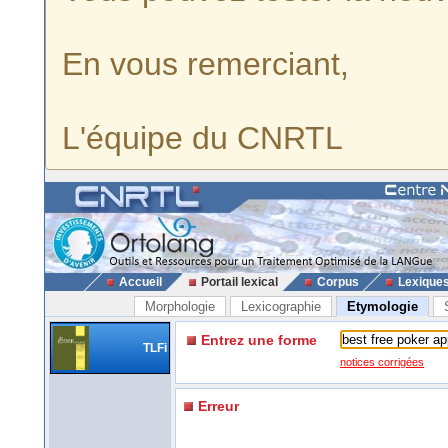
En vous remerciant,
L'équipe du CNRTL
Accueil
Portail lexical
Corpus
Lexique
Morphologie
Lexicographie
Etymologie
Entrez une forme
TLFi
notices corrigées
Erreur