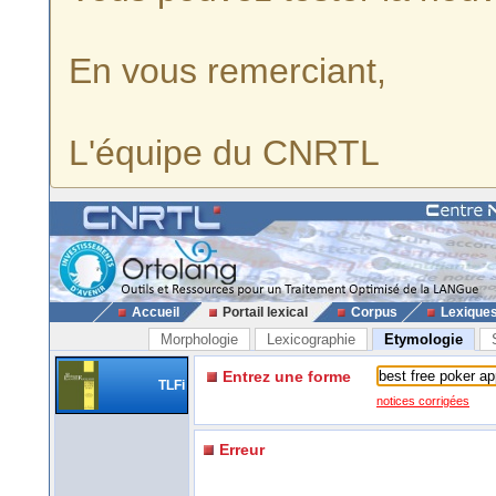
En vous remerciant,
L'équipe du CNRTL
Accueil
Portail lexical
Corpus
Lexique
Morphologie
Lexicographie
Etymologie
Entrez une forme
TLFi
notices corrigées
Erreur