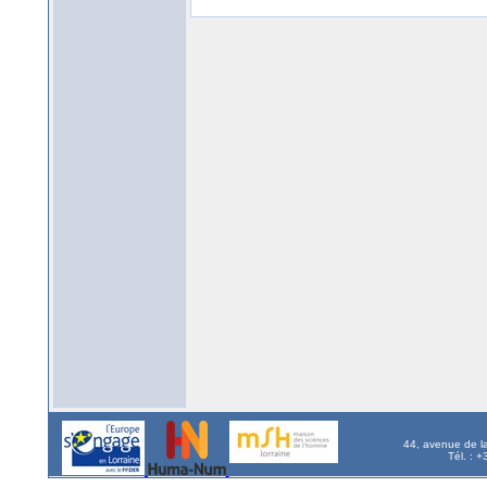
44, avenue de l
Tél. : 