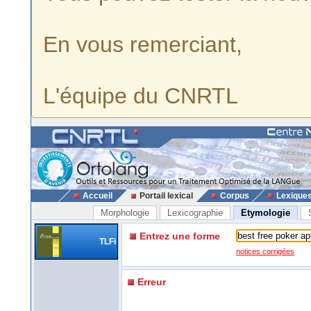
En vous remerciant,
L'équipe du CNRTL
Accueil
Portail lexical
Corpus
Lexique
Morphologie
Lexicographie
Etymologie
Entrez une forme
TLFi
notices corrigées
Erreur