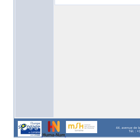
44, avenue de l
Tél. : 