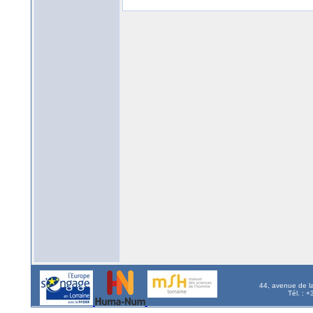
44, avenue de l
Tél. : 