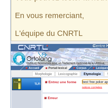
En vous remerciant,
L'équipe du CNRTL
Accueil
Portail lexical
Corpus
Lexique
Morphologie
Lexicographie
Etymologie
Entrez une forme
TLFi
notices corrigées
Erreur