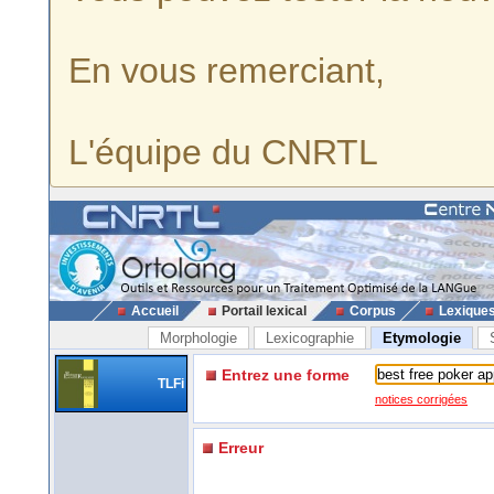
En vous remerciant,
L'équipe du CNRTL
Accueil
Portail lexical
Corpus
Lexique
Morphologie
Lexicographie
Etymologie
Entrez une forme
TLFi
notices corrigées
Erreur