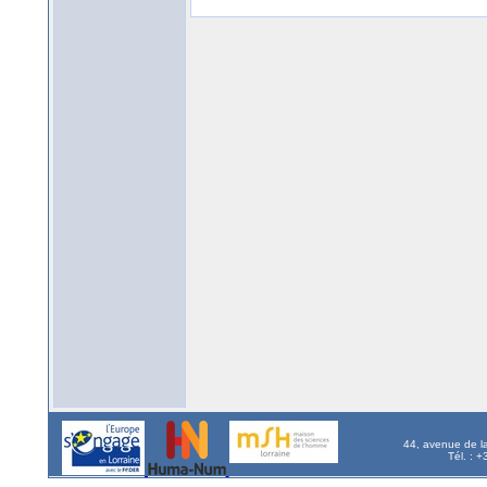
44, avenue de l
Tél. : 