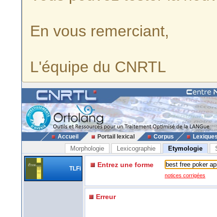
En vous remerciant,
L'équipe du CNRTL
Accueil
Portail lexical
Corpus
Lexique
Morphologie
Lexicographie
Etymologie
Entrez une forme
TLFi
notices corrigées
Erreur