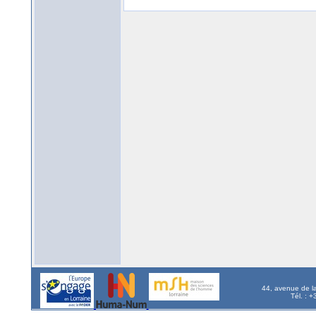
44, avenue de l
Tél. : 