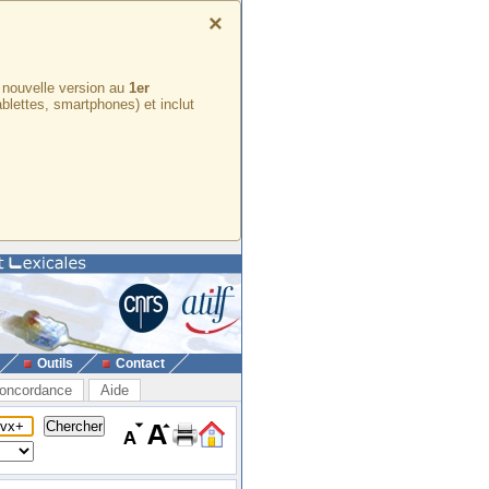
×
e nouvelle version au
1er
ablettes, smartphones) et inclut
Outils
Contact
oncordance
Aide