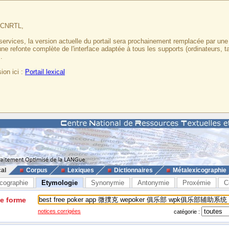
u CNRTL,
services, la version actuelle du portail sera prochainement remplacée par un
 une refonte complète de l'interface adaptée à tous les supports (ordinateurs, t
.
ion ici :
Portail lexical
cal
Corpus
Lexiques
Dictionnaires
Métalexicographie
cographie
Etymologie
Synonymie
Antonymie
Proxémie
C
ne forme
notices corrigées
catégorie :