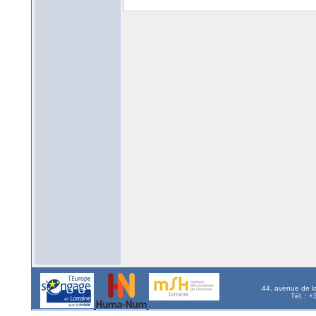
44, avenue de l
Tél. : 