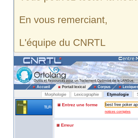
En vous remerciant,
L'équipe du CNRTL
Accueil
Portail lexical
Corpus
Lexique
Morphologie
Lexicographie
Etymologie
Entrez une forme
TLFi
notices corrigées
Erreur