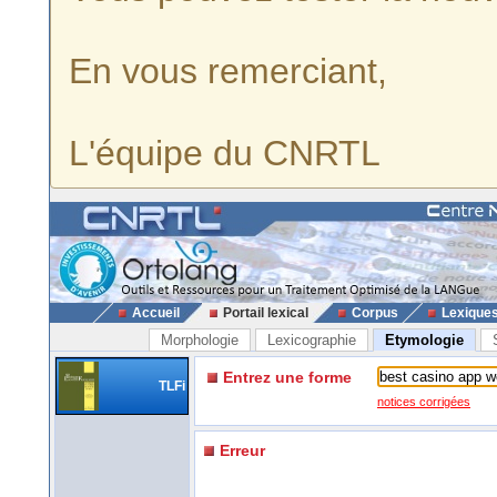
En vous remerciant,
L'équipe du CNRTL
Accueil
Portail lexical
Corpus
Lexique
Morphologie
Lexicographie
Etymologie
Entrez une forme
TLFi
notices corrigées
Erreur