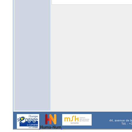
44, avenue de l
Tél. : 