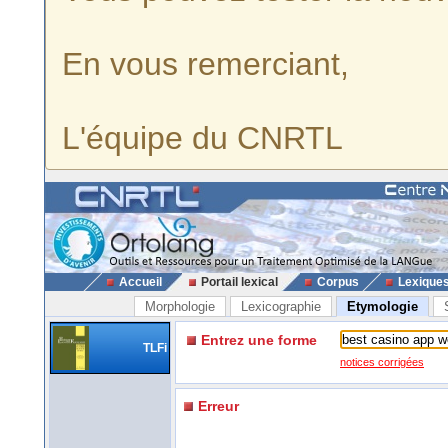
En vous remerciant,
L'équipe du CNRTL
Accueil
Portail lexical
Corpus
Lexique
Morphologie
Lexicographie
Etymologie
Entrez une forme
TLFi
notices corrigées
Erreur