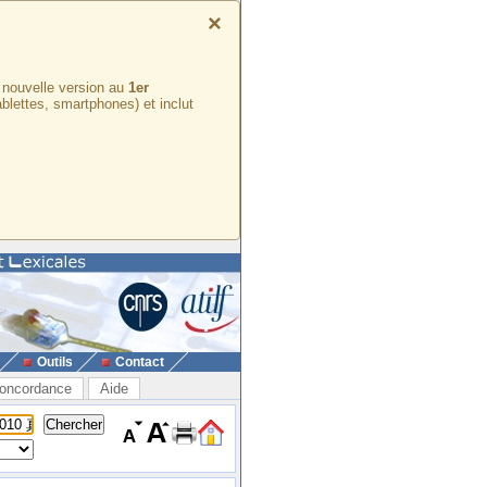
×
e nouvelle version au
1er
ablettes, smartphones) et inclut
Outils
Contact
oncordance
Aide