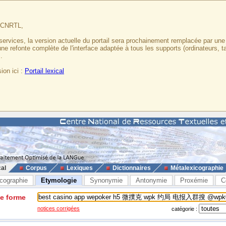
u CNRTL,
services, la version actuelle du portail sera prochainement remplacée par un
 une refonte complète de l'interface adaptée à tous les supports (ordinateurs, t
.
ion ici :
Portail lexical
cal
Corpus
Lexiques
Dictionnaires
Métalexicographie
cographie
Etymologie
Synonymie
Antonymie
Proxémie
C
ne forme
notices corrigées
catégorie :