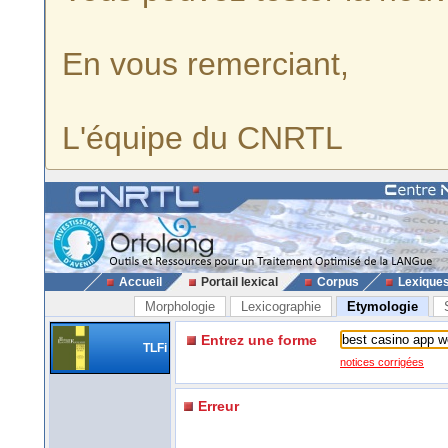
En vous remerciant,
L'équipe du CNRTL
Accueil
Portail lexical
Corpus
Lexique
Morphologie
Lexicographie
Etymologie
Entrez une forme
TLFi
notices corrigées
Erreur