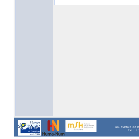
44, avenue de l
Tél. : 