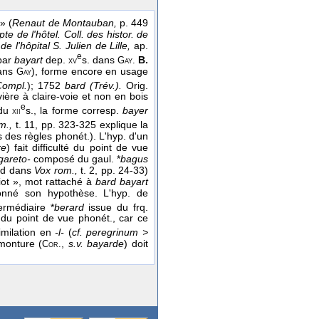
» (
Renaut de Montauban,
p. 449
pte de l'hôtel. Coll. des histor. de
de l'hôpital S. Julien de Lille,
ap.
e
par
bayart
dep.
s. dans
B.
xv
Gay.
dans
), forme encore en usage
Gay
Compl.
); 1752
bard (Trév.).
Orig.
ière à claire-voie et non en bois
e
du
s., la forme corresp.
bayer
xii
m.,
t. 11, pp. 323-325 explique la
 des règles phonét.). L'hyp. d'un
re
) fait difficulté du point de vue
gareto-
composé du gaul. *
bagus
ed dans
Vox rom.,
t. 2, pp. 24-33)
ot », mot rattaché à
bard bayart
nné son hypothèse. L'hyp. de
ermédiaire *
berard
issue du frq.
lté du point de vue phonét., car ce
imilation en
-l-
(
cf. peregrinum >
 monture (
,
s.v. bayarde
) doit
Cor.