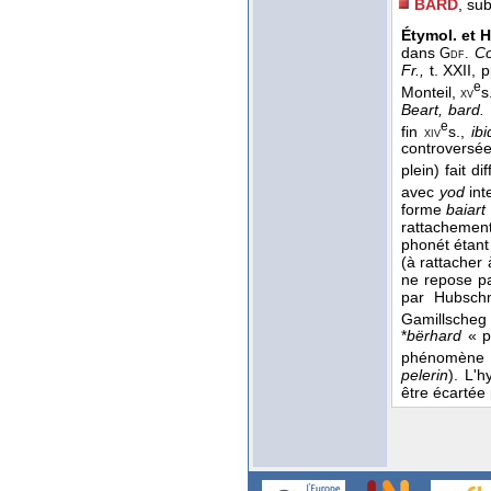
BARD
, su
Étymol. et H
dans
Co
Gdf.
Fr.,
t. XXII,
e
Monteil,
s
xv
Beart, bard.
e
fin
s.,
ibi
xiv
controversée;
plein) fait d
avec
yod
int
forme
baiart
rattachement
phonét étant
(à rattacher à 
ne repose p
par Hubsch
Gamillscheg
*
bërhard
« po
phénomène se
pelerin
). L'
être écartée