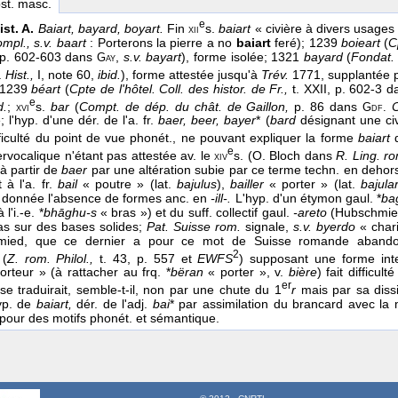
bst. masc.
e
ist. A.
Baiart, bayard, boyart.
Fin
s.
baiart
« civière à divers usages 
xii
mpl., s.v. baart
: Porterons la pierre a no
baiart
feré); 1239
boieart
(
C
 pp. 602-603 dans
,
s.v. bayart
), forme isolée; 1321
bayard
(
Fondat. 
Gay
.
Hist.,
I, note 60,
ibid.
), forme attestée jusqu'à
Trév.
1771, supplantée 
1239
béart
(
Cpte de l'hôtel. Coll. des histor. de Fr.,
t. XXII, p. 602-3 
e
d.
;
s.
bar
(
Compt. de dép. du chât. de Gaillon,
p. 86 dans
xvi
Gdf.
 l'hyp. d'une dér. de l'a. fr.
baer, beer, bayer
* (
bard
désignant une civ
ifficulté du point de vue phonét., ne pouvant expliquer la forme
baiart
e
ervocalique n'étant pas attestée av. le
s. (O. Bloch dans
R. Ling. ro
xiv
à partir de
baer
par une altération subie par ce terme techn. en dehors
 à l'a. fr.
bail
« poutre » (lat.
bajulus
),
bailler
« porter » (lat.
bajula
 donnée l'absence de formes anc. en
-ill-.
L'hyp. d'un étymon gaul. *
ba
l'i.-e. *
bhāghu-s
« bras ») et du suff. collectif gaul.
-areto
(Hubschmi
as sur des bases solides;
Pat. Suisse rom.
signale,
s.v. byerdo
« chari
mied, que ce dernier a pour ce mot de Suisse romande abando
2
 (
Z. rom. Philol.,
t. 43, p. 557 et
EWFS
) supposant une forme int
rteur » (à rattacher au frq. *
bëran
« porter », v.
bière
) fait difficu
er
 traduirait, semble-t-il, non par une chute du 1
r
mais par sa diss
hyp. de
baiart,
dér. de l'adj.
bai
* par assimilation du brancard avec la
 pour des motifs phonét. et sémantique.