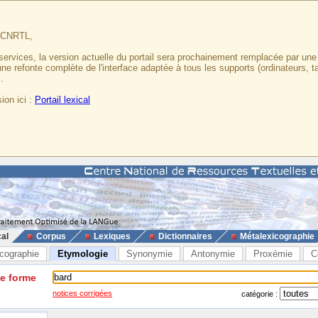
u CNRTL,
services, la version actuelle du portail sera prochainement remplacée par un
 une refonte complète de l'interface adaptée à tous les supports (ordinateurs, t
.
ion ici :
Portail lexical
cal
Corpus
Lexiques
Dictionnaires
Métalexicographie
cographie
Etymologie
Synonymie
Antonymie
Proxémie
C
ne forme
notices corrigées
catégorie :