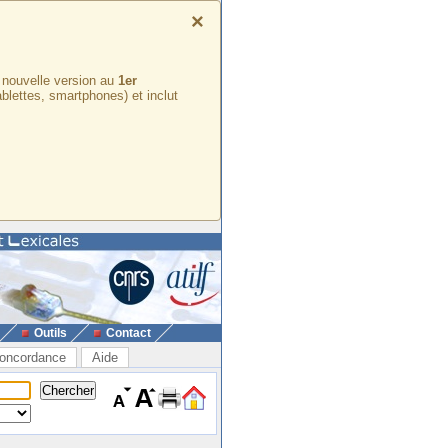
×
e nouvelle version au
1er
ablettes, smartphones) et inclut
Outils
Contact
oncordance
Aide