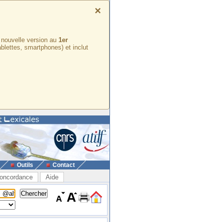
×
e nouvelle version au
1er
ablettes, smartphones) et inclut
Outils
Contact
oncordance
Aide