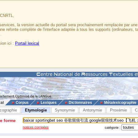
u CNRTL,
services, la version actuelle du portail sera prochainement remplacée par un
 une refonte complète de l'interface adaptée à tous les supports (ordinateurs, t
.
ion ici :
Portail lexical
cal
Corpus
Lexiques
Dictionnaires
Métalexicographie
cographie
Etymologie
Synonymie
Antonymie
Proxémie
C
ne forme
notices corrigées
catégorie :