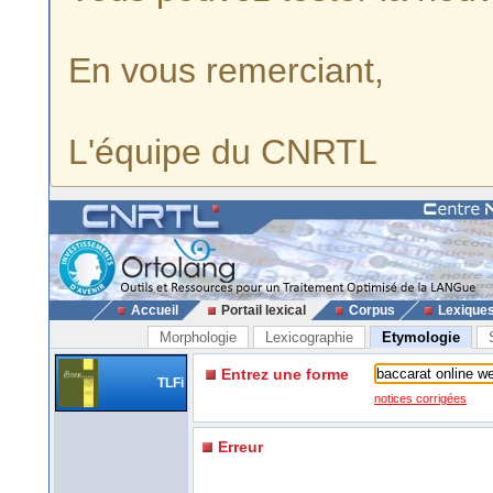
En vous remerciant,
L'équipe du CNRTL
Accueil
Portail lexical
Corpus
Lexique
Morphologie
Lexicographie
Etymologie
Entrez une forme
TLFi
notices corrigées
Erreur