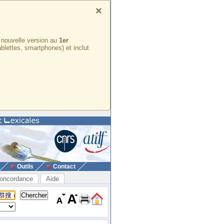
×
e nouvelle version au
1er
ablettes, smartphones) et inclut
Outils
Contact
oncordance
Aide