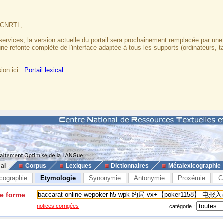
u CNRTL,
services, la version actuelle du portail sera prochainement remplacée par un
 une refonte complète de l'interface adaptée à tous les supports (ordinateurs, t
.
ion ici :
Portail lexical
cal
Corpus
Lexiques
Dictionnaires
Métalexicographie
cographie
Etymologie
Synonymie
Antonymie
Proxémie
C
ne forme
notices corrigées
catégorie :