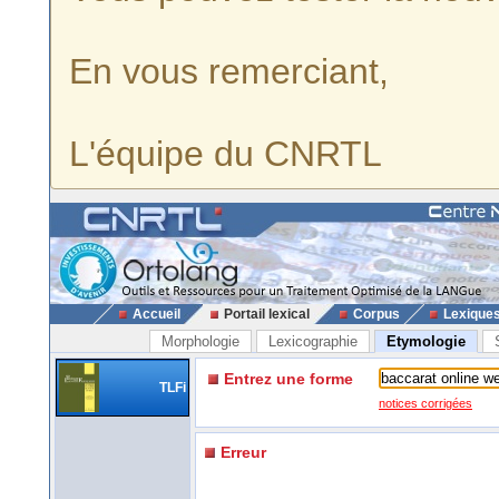
En vous remerciant,
L'équipe du CNRTL
Accueil
Portail lexical
Corpus
Lexique
Morphologie
Lexicographie
Etymologie
Entrez une forme
TLFi
notices corrigées
Erreur