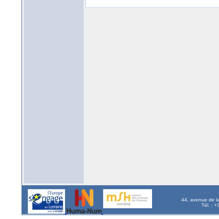
44, avenue de l
Tél. : 