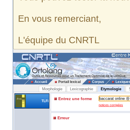
En vous remerciant,
L'équipe du CNRTL
Accueil
Portail lexical
Corpus
Lexique
Morphologie
Lexicographie
Etymologie
Entrez une forme
TLFi
notices corrigées
Erreur