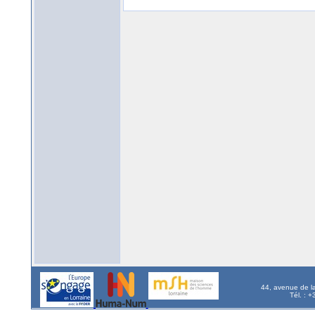
44, avenue de l
Tél. : 