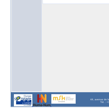
44, avenue de l
Tél. : 