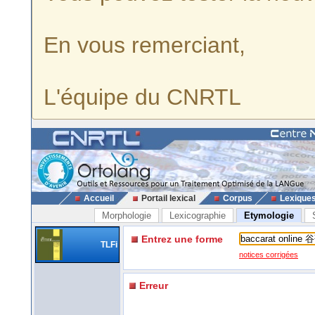
En vous remerciant,
L'équipe du CNRTL
Accueil
Portail lexical
Corpus
Lexique
Morphologie
Lexicographie
Etymologie
Entrez une forme
TLFi
notices corrigées
Erreur