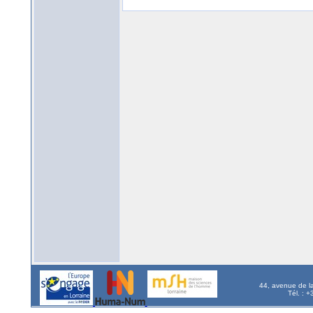
44, avenue de l
Tél. : 