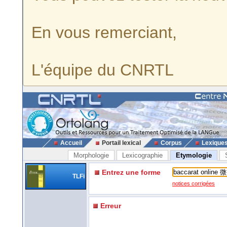
En vous remerciant,
L'équipe du CNRTL
Accueil
Portail lexical
Corpus
Lexique
Morphologie
Lexicographie
Etymologie
Entrez une forme
TLFi
notices corrigées
Erreur