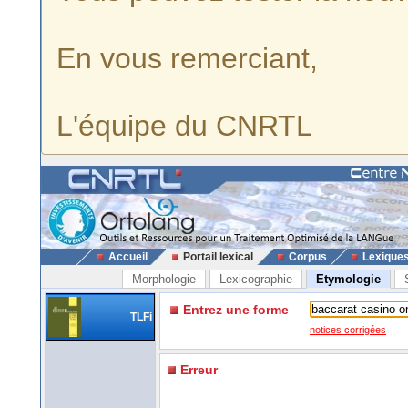
En vous remerciant,
L'équipe du CNRTL
Accueil
Portail lexical
Corpus
Lexique
Morphologie
Lexicographie
Etymologie
Entrez une forme
TLFi
notices corrigées
Erreur