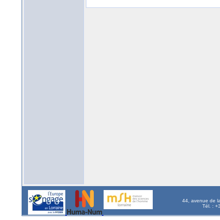
44, avenue de l
Tél. : 