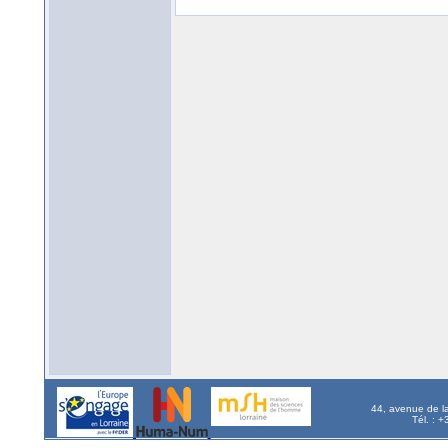
44, avenue de l
Tél. : 