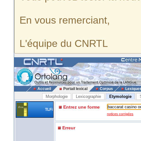
En vous remerciant,
L'équipe du CNRTL
Accueil
Portail lexical
Corpus
Lexique
Morphologie
Lexicographie
Etymologie
Entrez une forme
TLFi
notices corrigées
Erreur