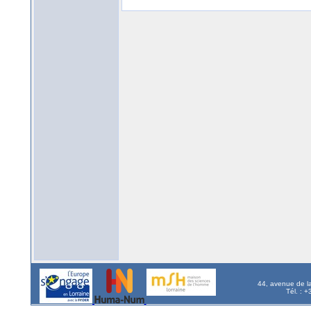
44, avenue de l
Tél. : 