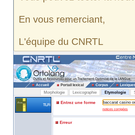
En vous remerciant,
L'équipe du CNRTL
Accueil
Portail lexical
Corpus
Lexique
Morphologie
Lexicographie
Etymologie
Entrez une forme
TLFi
notices corrigées
Erreur