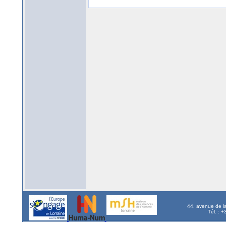
44, avenue de l
Tél. : 