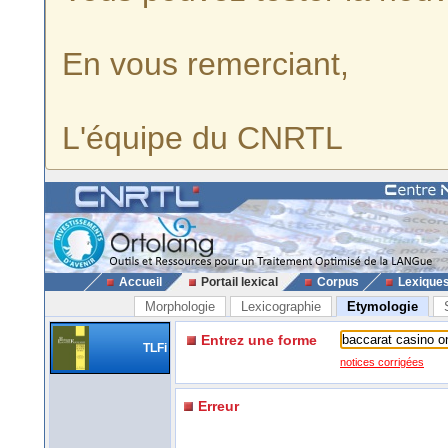
En vous remerciant,
L'équipe du CNRTL
Accueil
Portail lexical
Corpus
Lexique
Morphologie
Lexicographie
Etymologie
Entrez une forme
TLFi
notices corrigées
Erreur