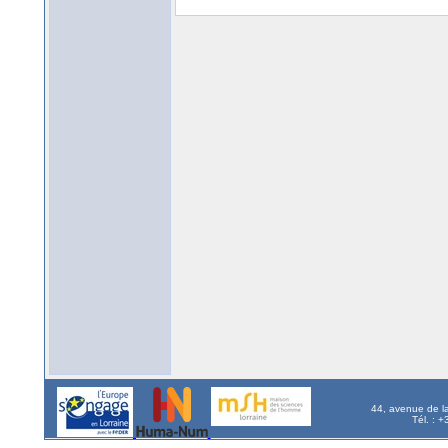
44, avenue de l
Tél. : 