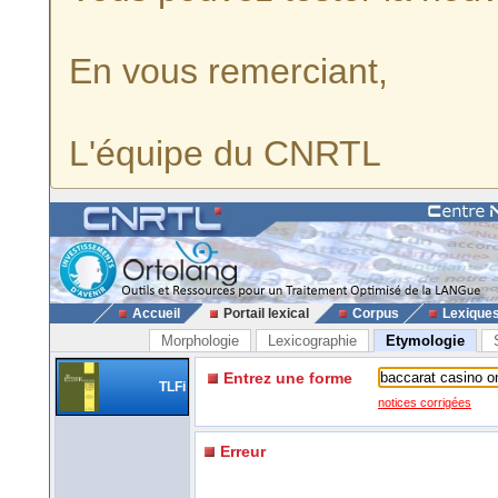
En vous remerciant,
L'équipe du CNRTL
Accueil
Portail lexical
Corpus
Lexique
Morphologie
Lexicographie
Etymologie
Entrez une forme
TLFi
notices corrigées
Erreur