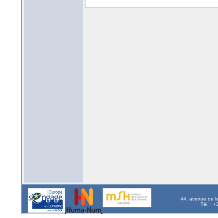
44, avenue de l
Tél. : 