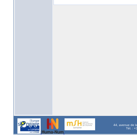
44, avenue de l
Tél. : 