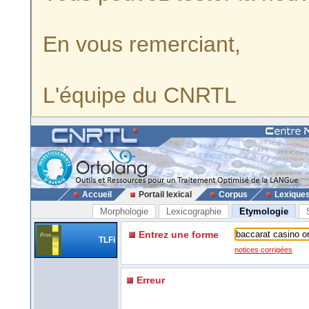
En vous remerciant,
L'équipe du CNRTL
Accueil
Portail lexical
Corpus
Lexique
Morphologie
Lexicographie
Etymologie
Entrez une forme
TLFi
notices corrigées
Erreur