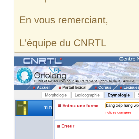
En vous remerciant,
L'équipe du CNRTL
Accueil
Portail lexical
Corpus
Lexique
Morphologie
Lexicographie
Etymologie
Entrez une forme
TLFi
notices corrigées
Erreur