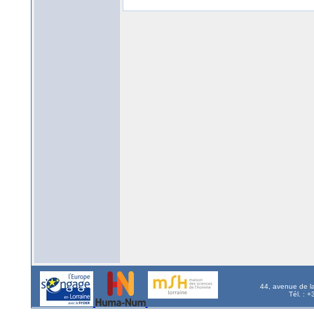
44, avenue de l
Tél. : 