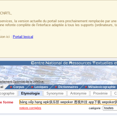
u CNRTL,
services, la version actuelle du portail sera prochainement remplacée par un
 une refonte complète de l'interface adaptée à tous les supports (ordinateurs, t
.
ion ici :
Portail lexical
cal
Corpus
Lexiques
Dictionnaires
Métalexicographie
cographie
Etymologie
Synonymie
Antonymie
Proxémie
C
ne forme
notices corrigées
catégorie :