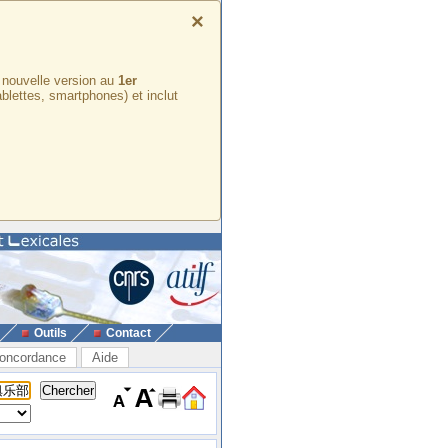
×
e nouvelle version au
1er
ablettes, smartphones) et inclut
Outils
Contact
oncordance
Aide