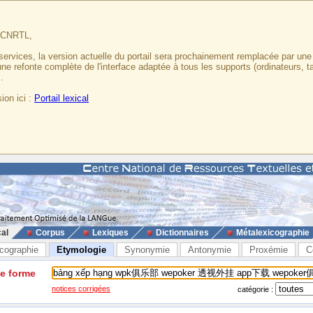
u CNRTL,
services, la version actuelle du portail sera prochainement remplacée par un
 une refonte complète de l'interface adaptée à tous les supports (ordinateurs, t
.
ion ici :
Portail lexical
cal
Corpus
Lexiques
Dictionnaires
Métalexicographie
cographie
Etymologie
Synonymie
Antonymie
Proxémie
C
ne forme
notices corrigées
catégorie :