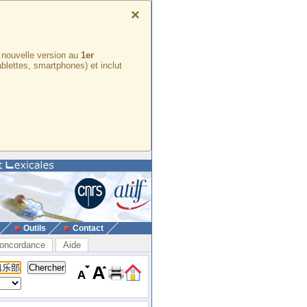
×
e nouvelle version au
1er
ablettes, smartphones) et inclut
Outils
Contact
oncordance
Aide