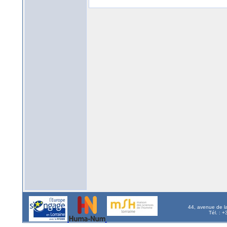
44, avenue de l
Tél. : 