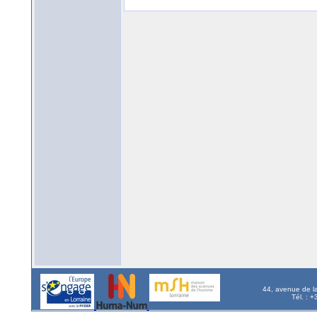
44, avenue de l
Tél. : 