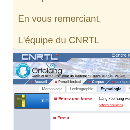
En vous remerciant,
L'équipe du CNRTL
Accueil
Portail lexical
Corpus
Lexique
Morphologie
Lexicographie
Etymologie
Entrez une forme
TLFi
notices corrigées
Erreur