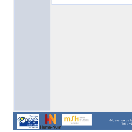
44, avenue de l
Tél. : 