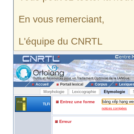
En vous remerciant,
L'équipe du CNRTL
Accueil
Portail lexical
Corpus
Lexique
Morphologie
Lexicographie
Etymologie
Entrez une forme
TLFi
notices corrigées
Erreur