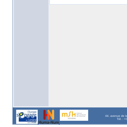
44, avenue de l
Tél. : 