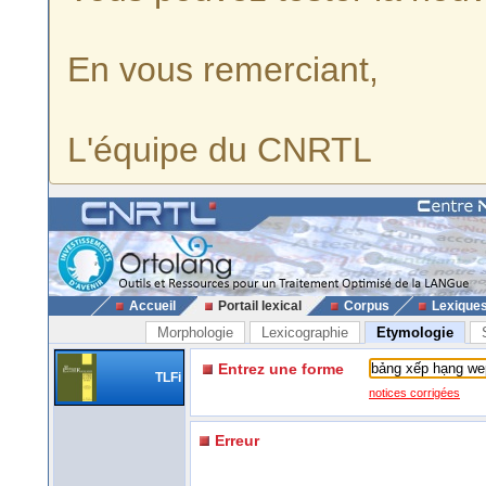
En vous remerciant,
L'équipe du CNRTL
Accueil
Portail lexical
Corpus
Lexique
Morphologie
Lexicographie
Etymologie
Entrez une forme
TLFi
notices corrigées
Erreur