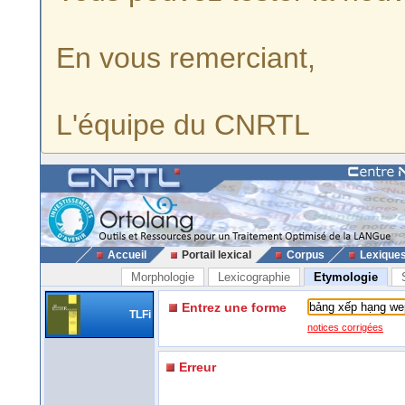
En vous remerciant,
L'équipe du CNRTL
Accueil
Portail lexical
Corpus
Lexique
Morphologie
Lexicographie
Etymologie
Entrez une forme
TLFi
notices corrigées
Erreur