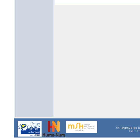
44, avenue de l
Tél. : 