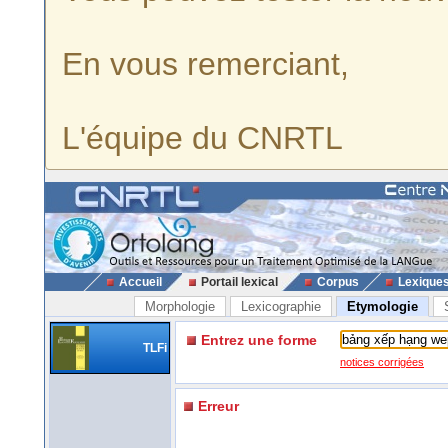
En vous remerciant,
L'équipe du CNRTL
Accueil
Portail lexical
Corpus
Lexique
Morphologie
Lexicographie
Etymologie
Entrez une forme
TLFi
notices corrigées
Erreur