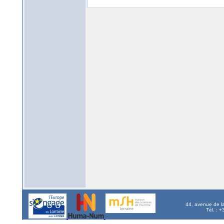
44, avenue de l
Tél. : 