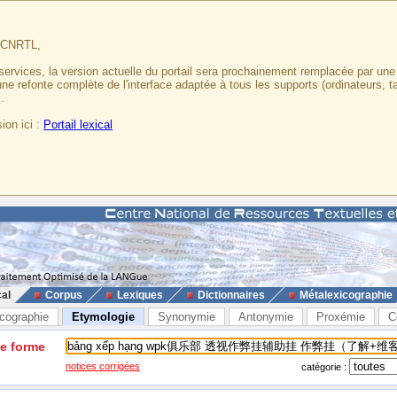
u CNRTL,
services, la version actuelle du portail sera prochainement remplacée par un
 une refonte complète de l'interface adaptée à tous les supports (ordinateurs, t
.
ion ici :
Portail lexical
cal
Corpus
Lexiques
Dictionnaires
Métalexicographie
cographie
Etymologie
Synonymie
Antonymie
Proxémie
C
ne forme
notices corrigées
catégorie :