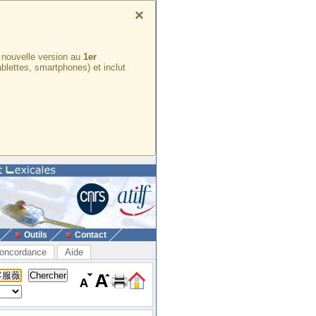
×
e nouvelle version au
1er
ablettes, smartphones) et inclut
Outils
Contact
oncordance
Aide