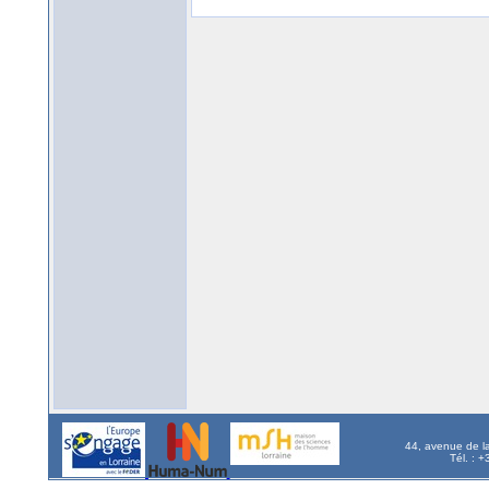
44, avenue de l
Tél. : 