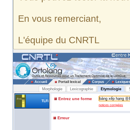
En vous remerciant,
L'équipe du CNRTL
Accueil
Portail lexical
Corpus
Lexique
Morphologie
Lexicographie
Etymologie
Entrez une forme
TLFi
notices corrigées
Erreur