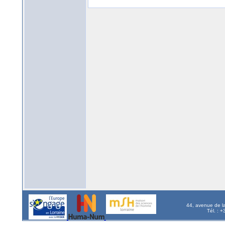
44, avenue de l
Tél. : 