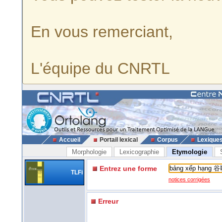
En vous remerciant,
L'équipe du CNRTL
Accueil
Portail lexical
Corpus
Lexique
Morphologie
Lexicographie
Etymologie
Entrez une forme
TLFi
notices corrigées
Erreur