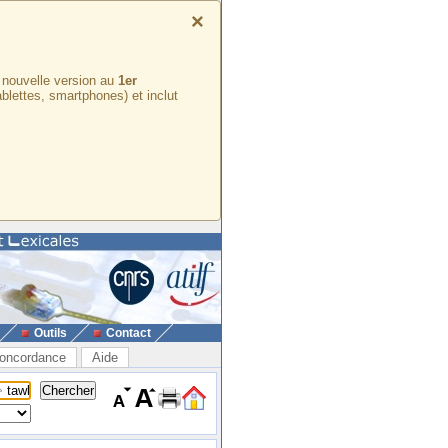
×
e nouvelle version au
1er
ablettes, smartphones) et inclut
Outils
Contact
oncordance
Aide