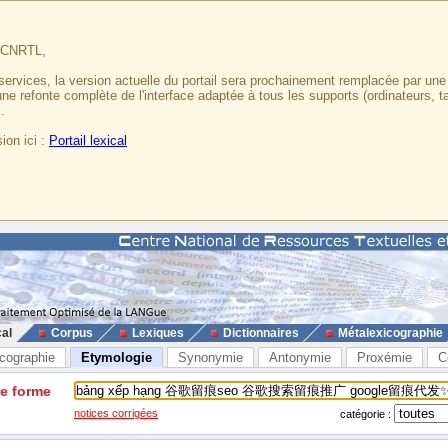
u CNRTL,
services, la version actuelle du portail sera prochainement remplacée par un
 une refonte complète de l'interface adaptée à tous les supports (ordinateurs, t
.
ion ici :
Portail lexical
cal
Corpus
Lexiques
Dictionnaires
Métalexicographie
cographie
Etymologie
Synonymie
Antonymie
Proxémie
C
ne forme
notices corrigées
catégorie :