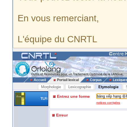
En vous remerciant,
L'équipe du CNRTL
Accueil
Portail lexical
Corpus
Lexique
Morphologie
Lexicographie
Etymologie
Entrez une forme
TLFi
notices corrigées
Erreur