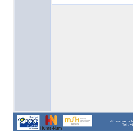
44, avenue de l
Tél. : 