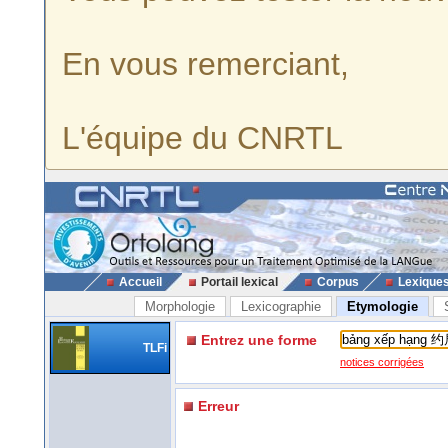
En vous remerciant,
L'équipe du CNRTL
Accueil
Portail lexical
Corpus
Lexique
Morphologie
Lexicographie
Etymologie
Entrez une forme
TLFi
notices corrigées
Erreur