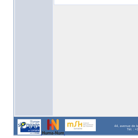
44, avenue de l
Tél. : 