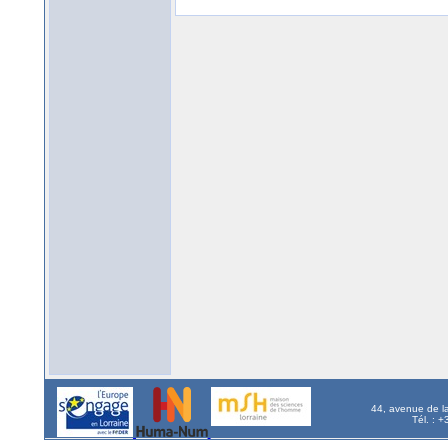
44, avenue de l
Tél. : 