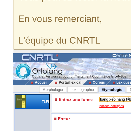
En vous remerciant,
L'équipe du CNRTL
Accueil
Portail lexical
Corpus
Lexique
Morphologie
Lexicographie
Etymologie
Entrez une forme
TLFi
notices corrigées
Erreur