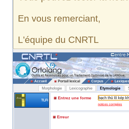
En vous remerciant,
L'équipe du CNRTL
Accueil
Portail lexical
Corpus
Lexique
Morphologie
Lexicographie
Etymologie
Entrez une forme
TLFi
notices corrigées
Erreur