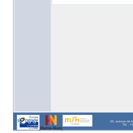
44, avenue de l
Tél. : 